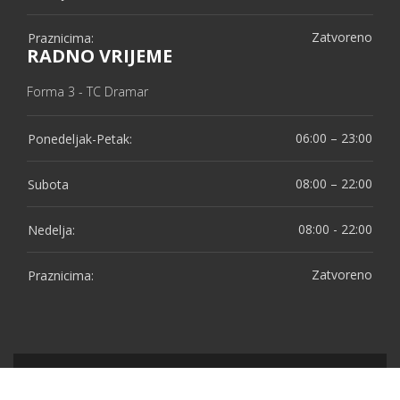
Zatvoreno
Praznicima:
RADNO VRIJEME
Forma 3 - TC Dramar
06:00 – 23:00
Ponedeljak-Petak:
08:00 – 22:00
Subota
08:00 - 22:00
Nedelja:
Zatvoreno
Praznicima:
Forma Gym Tuzla © 2026 | Designed by
Web Studio NESA