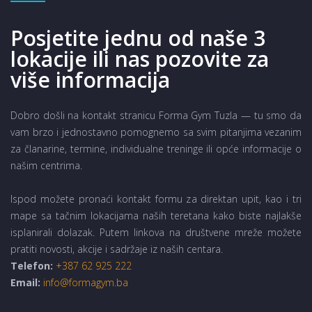
Posjetite jednu od naše 3
lokacije ili nas pozovite za
više informacija
Dobro došli na kontakt stranicu Forma Gym Tuzla — tu smo da
vam brzo i jednostavno pomognemo sa svim pitanjima vezanim
za članarine, termine, individualne treninge ili opće informacije o
našim centrima.
Ispod možete pronaći kontakt formu za direktan upit, kao i tri
mape sa tačnim lokacijama naših teretana kako biste najlakše
isplanirali dolazak. Putem linkova na društvene mreže možete
pratiti novosti, akcije i sadržaje iz naših centara.
Telefon:
+387 62 925 222
Email:
info@formagym.ba